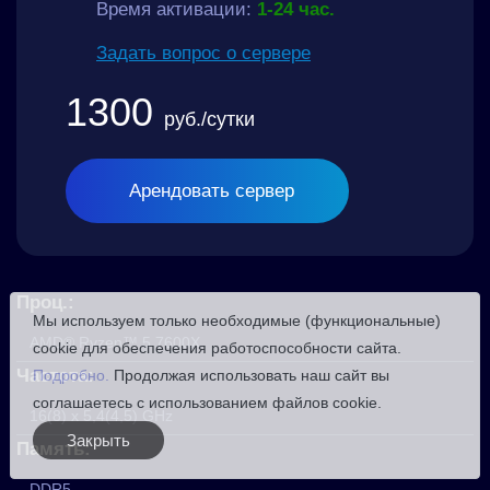
Время активации:
1-24 час.
Задать вопрос о сервере
1300
руб.
/сутки
Арендовать сервер
Проц.:
Мы используем только необходимые (функциональные)
AMD® Ryzen™ 5 7600X
cookie для обеспечения работоспособности сайта.
Частота:
Подробно.
Продолжая использовать наш сайт вы
соглашаетесь с использованием файлов cookie.
16(8) x 5,4(4,5) GHz
Закрыть
Память:
DDR5